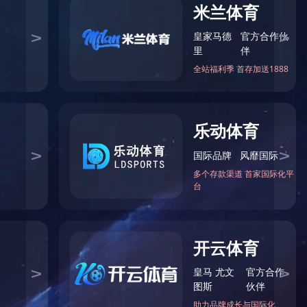
活动 更正公告（第二次）
分享到：
描述有矛盾，因此第二章第1节《竞争性谈判须知前附