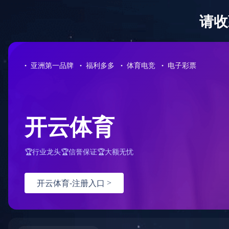
九州官方网站平台（中国）官方网站
公司概