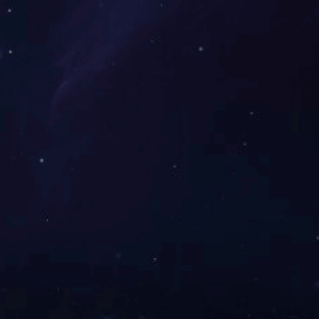
州市鼓楼区西洪路528号2#602
姜工；15960090816
14801@qq.com
联系方式
人：姜工
960090816
网站平台（中国）官方网站
8月20日
联系我们