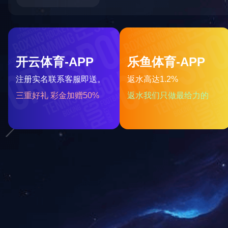
表》第1
更正为：
事项2：
主管通过
更正为：
更正日期：
三、其他
本修改内
采购文件
四、凡对
1.招标
名 称：
地 址：
联系方式：
2.代理
名 称：