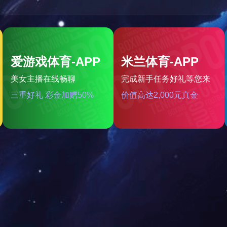
0项表格内容中“（1）履约保证金：采购包1：缴纳”
（1）履约保证金：采购包1：无需缴纳
由于采购文件和各项目的合作协议竞争性谈判采购文件第二章第1节
面试，响应文件满足谈判文件全部实质性要求，且响应报价最低
供应商的活动方案通过审核，响应文件满足谈判文件全部实质性
2025年08月20日
补充事项
容不影响响应文件的编制，开标时间无需变动，开标时间不变。
与本更正公告不一致之处，以本更正公告为准，以上更正内容为
本次公告内容提出询问，请按以下方式联系。
人信息
福州建总地产有限公司
福建福州市晋安区新店镇东浦路11号建总品牌中心
陈工；17606073939
机构信息
九州官方网站平台（中国）官方网站