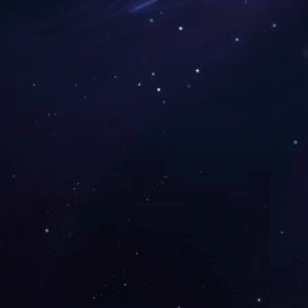
地 址：福
联系方式：
邮箱：333
3.项目
项目联系
电 话：15
九州官方
2025年0
友情链接